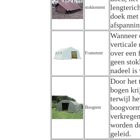
lengteric
stokkentent
doek met 
afspannin
Wanneer d
verticale
over een 
Frametent
geen stok
nadeel is
Door het 
bogen kri
terwijl h
boogvorm 
Boogtent
verkregen
worden do
geleid.