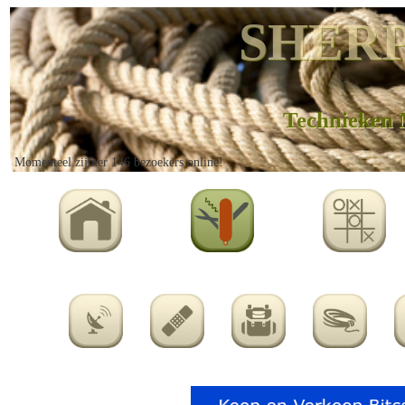
SHERP
Technieken 
Momenteel zijn er 146 bezoekers online!