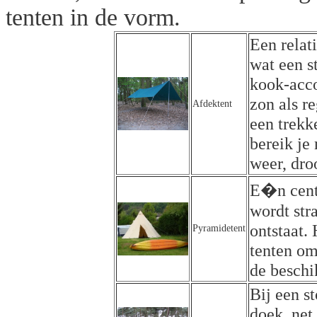
tenten in de vorm.
Een relat
wat een s
kook-acco
zon als r
Afdektent
een trekk
bereik je
weer, dro
E�n centr
wordt str
ontstaat.
Pyramidetent
tenten om
de beschi
Bij een s
doek, net 