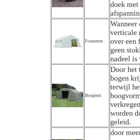
doek met 
afspannin
Wanneer d
verticale
over een 
Frametent
geen stok
nadeel is
Door het 
bogen kri
terwijl h
boogvorm 
Boogtent
verkregen
worden do
geleid.
door meer