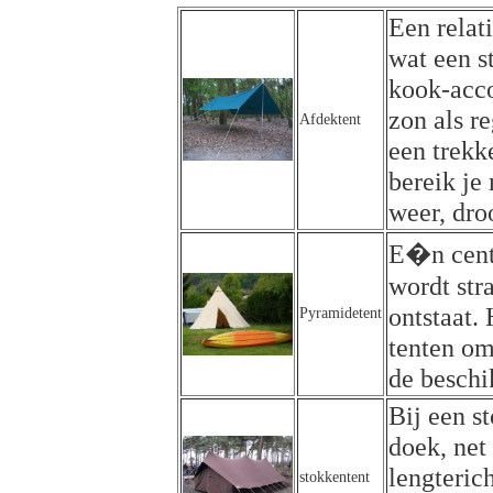
Een relat
wat een s
kook-acco
zon als r
Afdektent
een trekk
bereik je
weer, dro
E�n centr
wordt str
ontstaat.
Pyramidetent
tenten om
de beschi
Bij een s
doek, net 
lengteric
stokkentent