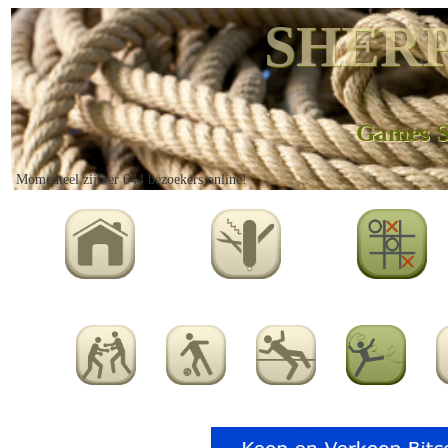
SHERP
Games S
Momenteel zijn er 644 bezoekers online!