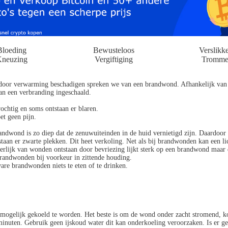
Bloeding
Bewusteloos
Verslikk
neuzing
Vergiftiging
Tromme
 door verwarming beschadigen spreken we van een brandwond. Afhankelijk van 
an een verbranding ingeschaald.
ochtig en soms ontstaan er blaren.
et geen pijn.
andwond is zo diep dat de zenuwuiteinden in de huid vernietigd zijn. Daardoor
tstaan er zwarte plekken. Dit heet verkoling. Net als bij brandwonden kan een
terlijk van wonden ontstaan door bevriezing lijkt sterk op een brandwond maar
andwonden bij voorkeur in zittende houding.
re brandwonden niets te eten of te drinken.
 mogelijk gekoeld te worden. Het beste is om de wond onder zacht stromend, k
inuten. Gebruik geen ijskoud water dit kan onderkoeling veroorzaken. Is er g