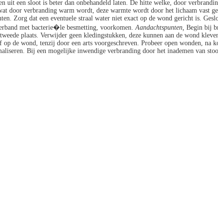
n uit een sloot is beter dan onbehandeld laten. De hitte welke, door verbrandin
 wat door verbranding warm wordt, deze warmte wordt door het lichaam vast g
ten. Zorg dat een eventuele straal water niet exact op de wond gericht is. Ges
 verband met bacterie�le besmetting, voorkomen.
Aandachtspunten,
Begin bij b
p tweede plaats. Verwijder geen kledingstukken, deze kunnen aan de wond kleve
f op de wond, tenzij door een arts voorgeschreven. Probeer open wonden, na koe
aliseren. Bij een mogelijke inwendige verbranding door het inademen van stoom o