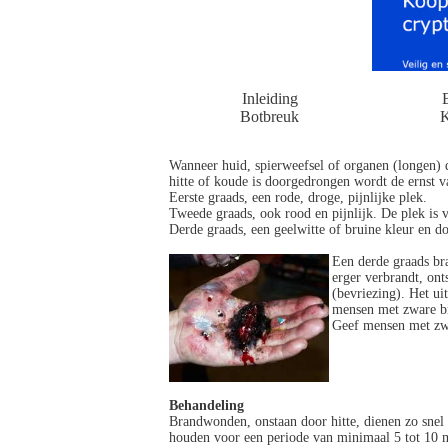
Inleiding
Botbreuk
K
Wanneer huid, spierweefsel of organen (longen)
hitte of koude is doorgedrongen wordt de ernst v
Eerste graads, een rode, droge, pijnlijke plek.
Tweede graads, ook rood en pijnlijk. De plek is v
Derde graads, een geelwitte of bruine kleur en do
Een derde graads br
erger verbrandt, on
(bevriezing). Het ui
mensen met zware br
Geef mensen met zwa
Behandeling
Brandwonden, onstaan door hitte, dienen zo snel
houden voor een periode van minimaal 5 tot 10 m