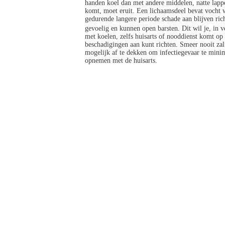
handen koel dan met andere middelen, natte lappe
komt, moet eruit. Een lichaamsdeel bevat vocht
gedurende langere periode schade aan blijven rich
gevoelig en kunnen open barsten. Dit wil je, in
met koelen, zelfs huisarts of nooddienst komt o
beschadigingen aan kunt richten. Smeer nooit zal
mogelijk af te dekken om infectiegevaar te minim
opnemen met de huisarts.