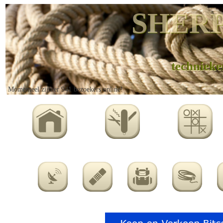
SHERP
technieke
Momenteel zijn er 941 bezoekers online!