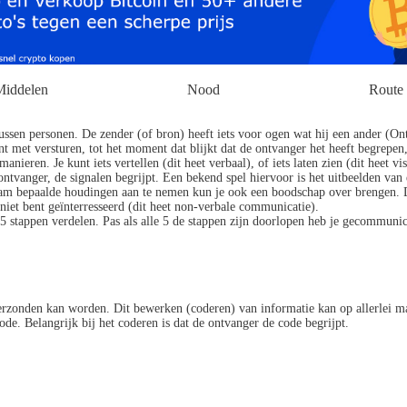
iddelen
Nood
Route
ussen personen. De zender (of bron) heeft iets voor ogen wat hij een ander (On
 met versturen, tot het moment dat blijkt dat de ontvanger het heeft begrepen,
eren. Je kunt iets vertellen (dit heet verbaal), of iets laten zien (dit heet vi
 ontvanger, de signalen begrijpt. Een bekend spel hiervoor is het uitbeelden va
haam bepaalde houdingen aan te nemen kun je ook een boodschap over brengen. 
 niet bent geïnterresseerd (dit heet non-verbale communicatie).
5 stappen verdelen. Pas als alle 5 de stappen zijn doorlopen heb je gecommuni
erzonden kan worden. Dit bewerken (coderen) van informatie kan op allerlei ma
e. Belangrijk bij het coderen is dat de ontvanger de code begrijpt.