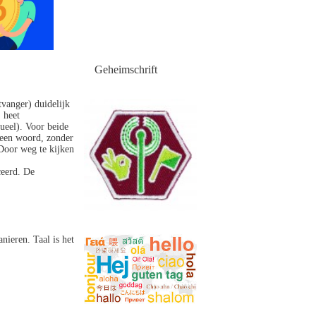
Geheimschrift
tvanger) duidelijk
 heet
sueel). Voor beide
n een woord, zonder
Door weg te kijken
ceerd. De
nieren. Taal is het