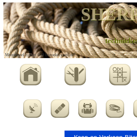
SHERP
technieke
Momenteel zijn er 639 bezoekers online!