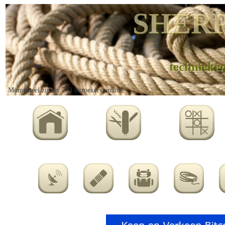
SHERP
technieke
Momenteel zijn er 733 bezoekers online!