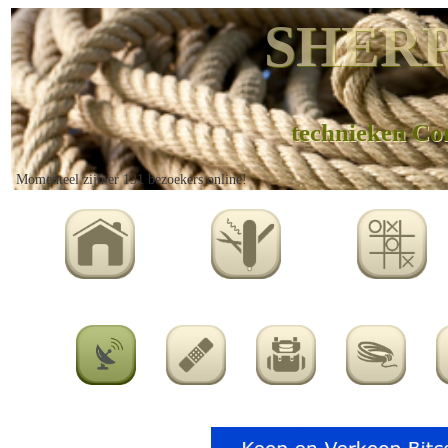
SHERP
technieken C
Momenteel zijn er 131 bezoekers online!