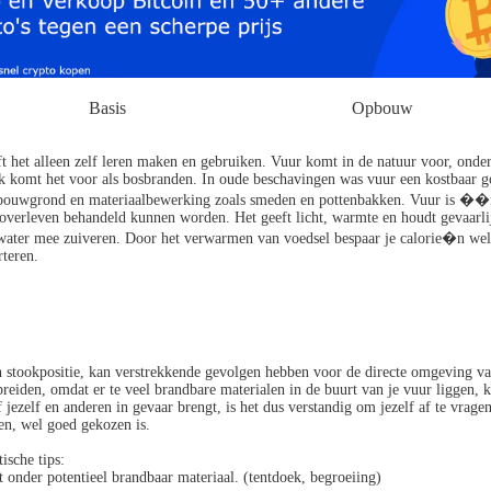
Basis
Opbouw
ft het alleen zelf leren maken en gebruiken. Vuur komt in de natuur voor, onde
k komt het voor als bosbranden. In oude beschavingen was vuur een kostbaar 
ndbouwgrond en materiaalbewerking zoals smeden en pottenbakken. Vuur is ��
 overleven behandeld kunnen worden. Het geeft licht, warmte en houdt gevaarli
fs water mee zuiveren. Door het verwarmen van voedsel bespaar je calorie�n we
teren.
 stookpositie, kan verstrekkende gevolgen hebben voor de directe omgeving van
 breiden, omdat er te veel brandbare materialen in de buurt van je vuur liggen, 
f jezelf en anderen in gevaar brengt, is het dus verstandig om jezelf af te vrage
en, wel goed gekozen is.
ische tips:
t onder potentieel brandbaar materiaal. (tentdoek, begroeiing)