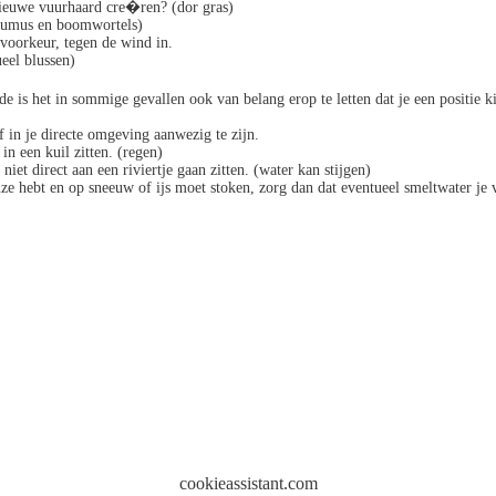
ieuwe vuurhaard cre�ren? (dor gras)
(humus en boomwortels)
 voorkeur, tegen de wind in.
eel blussen)
e is het in sommige gevallen ook van belang erop te letten dat je een positie 
f in je directe omgeving aanwezig te zijn.
in een kuil zitten. (regen)
niet direct aan een riviertje gaan zitten. (water kan stijgen)
e hebt en op sneeuw of ijs moet stoken, zorg dan dat eventueel smeltwater je 
cookieassistant.com