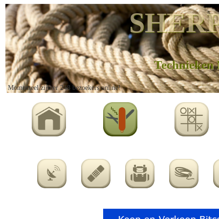
SHERP
Technieken 
Momenteel zijn er 248 bezoekers online!