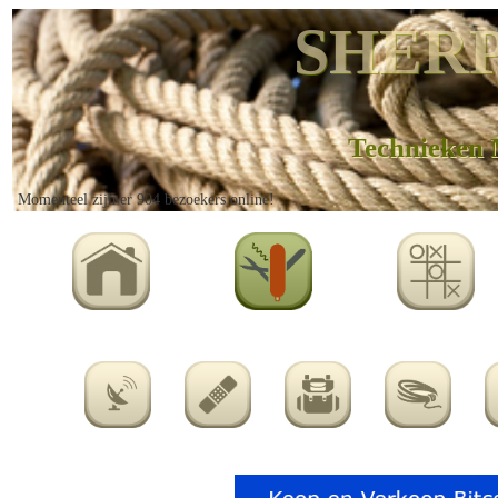
SHERP
Technieken 
Momenteel zijn er 904 bezoekers online!