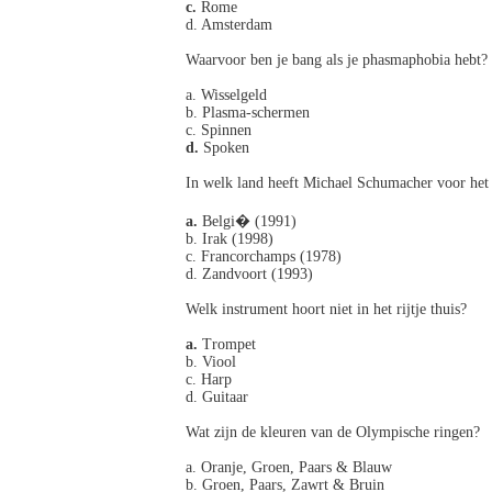
c.
Rome
d. Amsterdam
Waarvoor ben je bang als je phasmaphobia hebt?
a. Wisselgeld
b. Plasma-schermen
c. Spinnen
d.
Spoken
In welk land heeft Michael Schumacher voor het
a.
Belgi� (1991)
b. Irak (1998)
c. Francorchamps (1978)
d. Zandvoort (1993)
Welk instrument hoort niet in het rijtje thuis?
a.
Trompet
b. Viool
c. Harp
d. Guitaar
Wat zijn de kleuren van de Olympische ringen?
a. Oranje, Groen, Paars & Blauw
b. Groen, Paars, Zawrt & Bruin