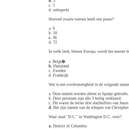
b.
3
c. 5
d. onbeperkt
Hoeveel zwarte toetsen heeft een piano?
a. 9
b. 18
c.
36
d. 72
In welk land, binnen Europa, wordt het meeste b
a. Belgi�
b.
Duitsland
c. Zweden
d. Frankrijk
Wat is een overkomstigheid in de volgende namen
a. Deze namen worden alleen in Spanje gebruikt.
b. Deze personen zijn alle 3 heilig verklaard.
c. Dit waren de eerste drie slachtoffers van Janu
d.
Het zijn namen van de schepen van Christphe
Waar staat "D.C." in Washington D.C. voor?
a.
District of Columbia