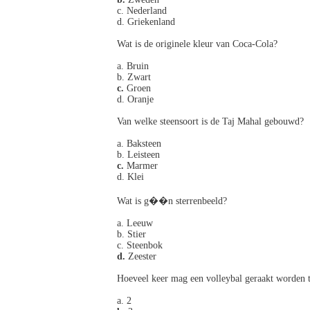
c. Nederland
d. Griekenland
Wat is de originele kleur van Coca-Cola?
a. Bruin
b. Zwart
c.
Groen
d. Oranje
Van welke steensoort is de Taj Mahal gebouwd?
a. Baksteen
b. Leisteen
c.
Marmer
d. Klei
Wat is g��n sterrenbeeld?
a. Leeuw
b. Stier
c. Steenbok
d.
Zeester
Hoeveel keer mag een volleybal geraakt worden to
a. 2