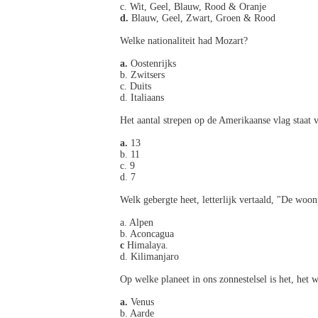
c. Wit, Geel, Blauw, Rood & Oranje
d.
Blauw, Geel, Zwart, Groen & Rood
Welke nationaliteit had Mozart?
a.
Oostenrijks
b. Zwitsers
c. Duits
d. Italiaans
Het aantal strepen op de Amerikaanse vlag staat v
a.
13
b. 11
c. 9
d. 7
Welk gebergte heet, letterlijk vertaald, "De woo
a. Alpen
b. Aconcagua
c
Himalaya.
d. Kilimanjaro
Op welke planeet in ons zonnestelsel is het, het 
a.
Venus
b. Aarde