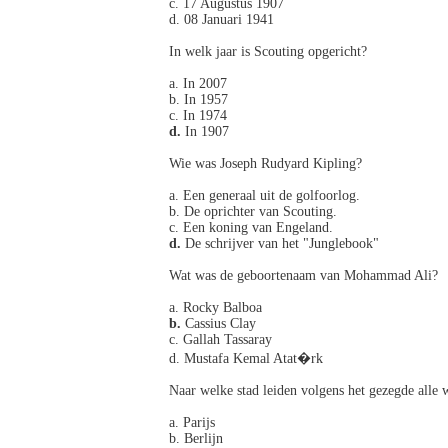
c. 17 Augustus 1907
d. 08 Januari 1941
In welk jaar is Scouting opgericht?
a. In 2007
b. In 1957
c. In 1974
d.
In 1907
Wie was Joseph Rudyard Kipling?
a. Een generaal uit de golfoorlog.
b. De oprichter van Scouting.
c. Een koning van Engeland.
d.
De schrijver van het "Junglebook"
Wat was de geboortenaam van Mohammad Ali?
a. Rocky Balboa
b.
Cassius Clay
c. Gallah Tassaray
d. Mustafa Kemal Atat�rk
Naar welke stad leiden volgens het gezegde alle
a. Parijs
b. Berlijn