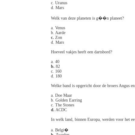
c. Uranus
d. Mars
Welk van deze planeten is g��n planeet?
a. Venus
b. Aarde
c.
Zon
d. Mars
Hoeveel vakjes heeft een dartsbord?
a. 40
b.
82
c. 160
d. 180
Welke band is opgericht door de broers Angus 
a. Doe Maar
b. Golden Earring
c. The Stones
d.
ACDC
In welk land, binnen Europa, werden voor het eer
a. Belgi�
b.
Zweden